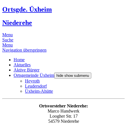
Ortsgde. Üxheim
Niederehe
Menu
Suche
Menu
Navigation überspringen
Home
Aktuelles
Aktive Bürger
Ortsgemeinde Üxheim
hide show submenu
Heyroth
Leudersdorf
Üxheim-Ahütte
Ortsvorsteher Niederehe:
Marco Handwerk
Loogher Str. 17
54579 Niederehe